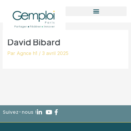
Aller
au
contenu
David Bibard
Par
Agnce h1
/
3 avril 2025
Suivez-nous !