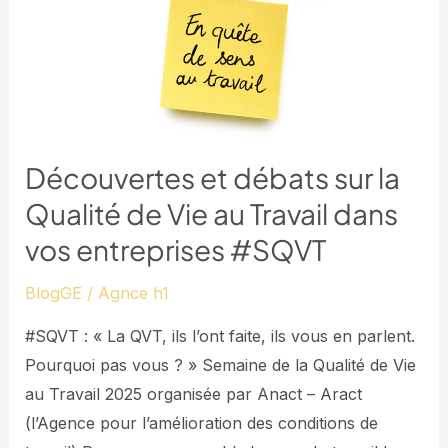
de
Vie
au
Travail
dans
vos
Découvertes et débats sur la
entreprises
Qualité de Vie au Travail dans
#SQVT
vos entreprises #SQVT
BlogGE
/
Agnce h1
#SQVT : « La QVT, ils l’ont faite, ils vous en parlent.
Pourquoi pas vous ? » Semaine de la Qualité de Vie
au Travail 2025 organisée par Anact – Aract
(l’Agence pour l’amélioration des conditions de