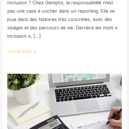
Inclusion ? Chez Gemploi, la responsabilité n’est
pas une case à cocher dans un reporting. Elle se
joue dans des histoires très concrètes, avec des
visages et des parcours de vie. Derrière les mots «
inclusion », […]
Lire la suite »
Préparez
2026
en
sécurisant
votre
bilan
comptable