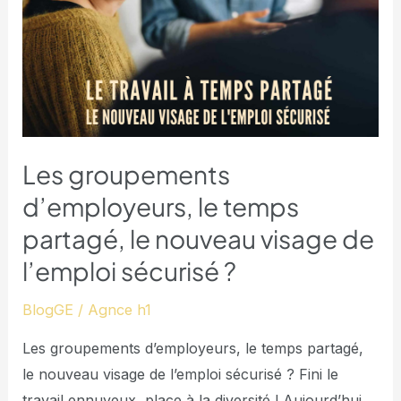
partagé,
le
nouveau
visage
de
l’emploi
sécurisé
Les groupements
?
d’employeurs, le temps
partagé, le nouveau visage de
l’emploi sécurisé ?
BlogGE
/
Agnce h1
Les groupements d’employeurs, le temps partagé,
le nouveau visage de l’emploi sécurisé ? Fini le
travail ennuyeux, place à la diversité ! Aujourd’hui,