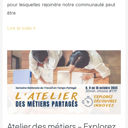
pour lesquelles rejoindre notre communauté peut
être
Lire la suite »
Atelier
des
métiers
–
Explorez,
découvrez,
innovez
…
Atelier des métiers – Explorez,