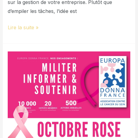
sur la gestion de votre entreprise. Plutôt que
d’empiler les tâches, l’idée est
Lire la suite »
Europa
Donna
France
:
Lutter
ensemble
contre
le
Cancer
du