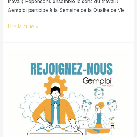
travail) Repensons ensemble le sens du travail !
Gemploi participe à la Semaine de la Qualité de Vie
Lire la suite »
Explorez
de
nouvelles
opportunités,
adhérer
à
notre
groupement
d’employeurs
Gemploi