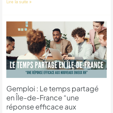
Lire la suite »
Gemploi
:
Le
temps
partagé
en
Île-
de-
France
Gemploi : Le temps partagé
“une
en Île-de-France “une
réponse
réponse efficace aux
efficace
aux