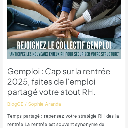
:
Cap
sur
la
rentrée
2025,
faites
de
Gemploi : Cap sur la rentrée
l’emploi
2025, faites de l’emploi
partagé
partagé votre atout RH.
votre
atout
BlogGE
/
Sophie Aranda
RH.
Temps partagé : repensez votre stratégie RH dès la
rentrée La rentrée est souvent synonyme de